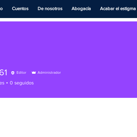
io
Cuentos
De nosotros
Abogacía
Acabar el estigma
o61
Editor
Administrador
es
0
seguidos