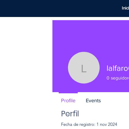
Inic
lalfar
lalfaro61
0
seguidor
Profile
Events
Perfil
Fecha de registro: 1 nov 2024