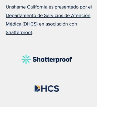
Unshame California es presentado por el
Departamento de Servicios de Atención
Médica (DHCS)
en asociación con
Shatterproof
.
Susan nos recuerda que el
Melissa explica 
amor puede salvar una
todos deberían ll
vida
naloxona
Unshame California