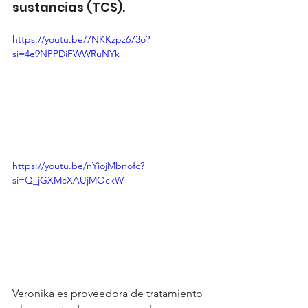
sustancias (TCS).
https://youtu.be/7NKKzpz673o?
si=4e9NPPDiFWWRuNYk
https://youtu.be/nYiojMbnofc?
si=Q_jGXMcXAUjMOckW
Veronika es proveedora de tratamiento 