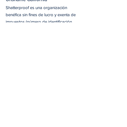
Shatterproof es una organización
benéfica sin fines de lucro y exenta de
impuestos (número de identificación
fiscal
45-4619712)
conforme a la
sección 501(c)(3) del Código de Rentas
Internas de EE. UU.
Email
: unshameca@shatterproof.org
Recibe nuestro boletín
Nuestro boletín incluye información sobre
las últimas actualizaciones de Unshame
California, próximos seminarios web y