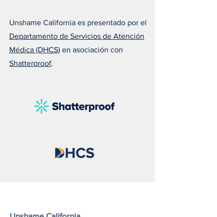
Unshame California es presentado por el
Departamento de Servicios de Atención
Médica (DHCS)
en asociación con
Shatterproof
.
Susan nos recuerda que el
Melissa explica 
amor puede salvar una
todos deberían ll
vida
naloxona
Unshame California