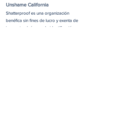
Unshame California
Shatterproof es una organización
benéfica sin fines de lucro y exenta de
impuestos (número de identificación
fiscal
45-4619712)
conforme a la
sección 501(c)(3) del Código de Rentas
Internas de EE. UU.
Email
: unshameca@shatterproof.org
Recibe nuestro boletín
Nuestro boletín incluye información sobre
las últimas actualizaciones de Unshame