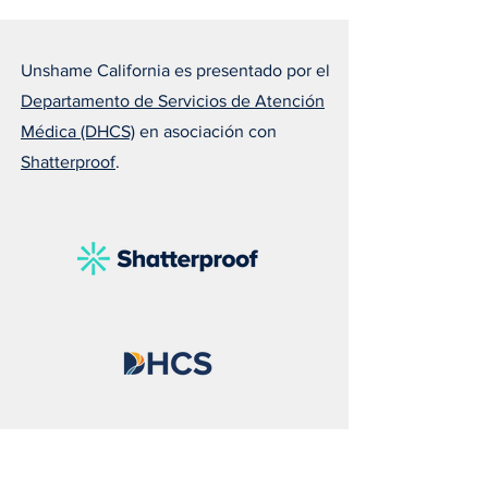
Unshame California es presentado por el
Departamento de Servicios de Atención
Médica (DHCS)
en asociación con
Shatterproof
.
Susan nos recuerda que el
Melissa explica 
amor puede salvar una
todos deberían ll
vida
naloxona