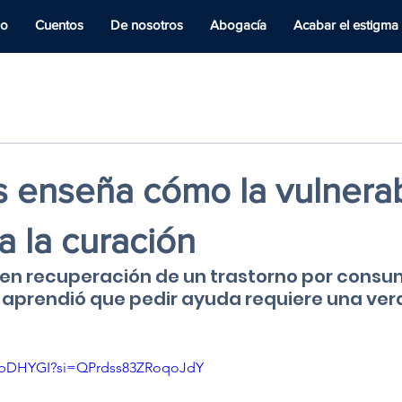
io
Cuentos
De nosotros
Abogacía
Acabar el estigma
s enseña cómo la vulnerab
 la curación
n recuperación de un trastorno por consu
k aprendió que pedir ayuda requiere una ver
avpDHYGI?si=QPrdss83ZRoqoJdY