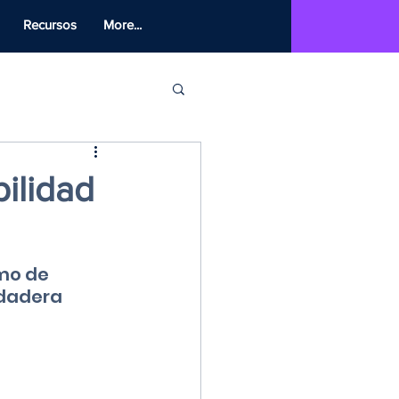
Recursos
More...
ilidad
mo de 
dadera 