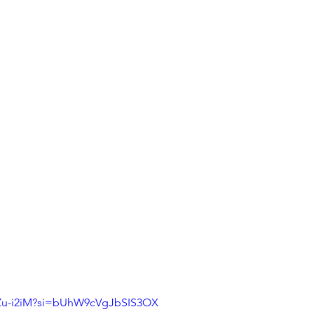
TZu-i2iM?si=bUhW9cVgJbSIS3OX