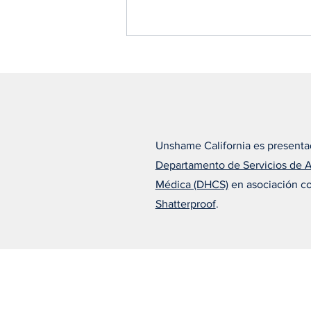
Unshame California es presenta
Departamento de Servicios de 
Alfonso cree que el
Médica (DHCS)
en asociación c
tratamiento adecuado lo
cambió todo
Shatterproof
.