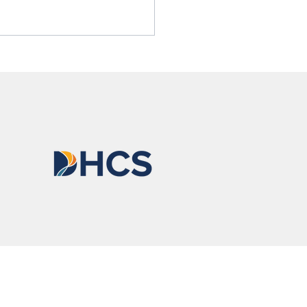
ssa explica por qué todos
rían llevar naloxona