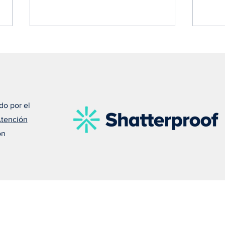
do por el
Atención
Susan nos recuerda que el
Meli
on
amor puede salvar una vida
debe