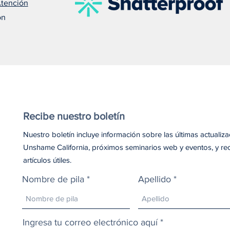
Atención
Susan nos recuerda que el
Meli
on
amor puede salvar una vida
debe
Recibe nuestro boletín
Nuestro boletín incluye información sobre las últimas actualiz
Unshame California, próximos seminarios web y eventos, y re
artículos útiles.
Nombre de pila
Apellido
Ingresa tu correo electrónico aquí