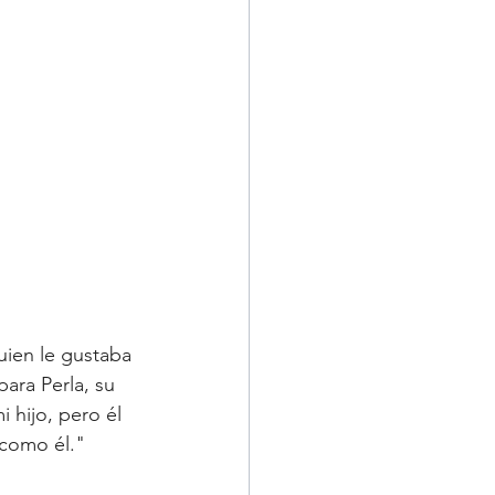
uien le gustaba 
ara Perla, su 
 hijo, pero él 
 como él."