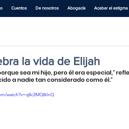
io
Cuentos
De nosotros
Abogacía
Acabar el estigma
bra la vida de Elijah
porque sea mi hijo, pero él era especial," refl
ido a nadie tan considerado como él."
com/watch?v=q8c2MQ8ilnQ