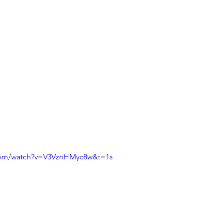
.com/watch?v=V3VznHMyc8w&t=1s