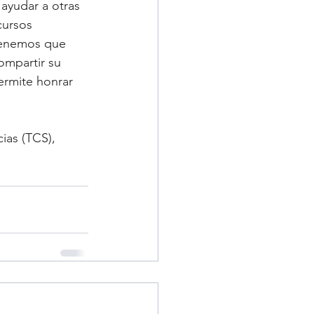
ayudar a otras 
cursos 
Tenemos que 
mpartir su 
ermite honrar 
ias (TCS), 