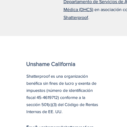
Departamento de Servicios de 
Alfonso cree que el
Médica (DHCS)
en asociación c
tratamiento adecuado lo
cambió todo
Shatterproof
.
Unshame California
Shatterproof es una organización
benéfica sin fines de lucro y exenta de
impuestos (número de identificación
fiscal 45-4619712) conforme a la
sección 501(c)(3) del Código de Rentas
Internas de EE. UU.