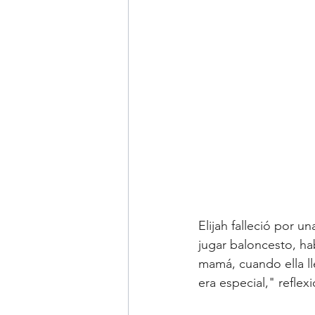
Elijah falleció por 
jugar baloncesto, ha
mamá, cuando ella ll
era especial," refle