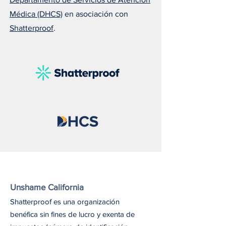
Médica (DHCS)
en asociación con
Shatterproof
.
Susan nos recuerda que el
Melissa explica 
amor puede salvar una
todos deberían ll
vida
naloxona
Unshame California
Shatterproof es una organización
benéfica sin fines de lucro y exenta de