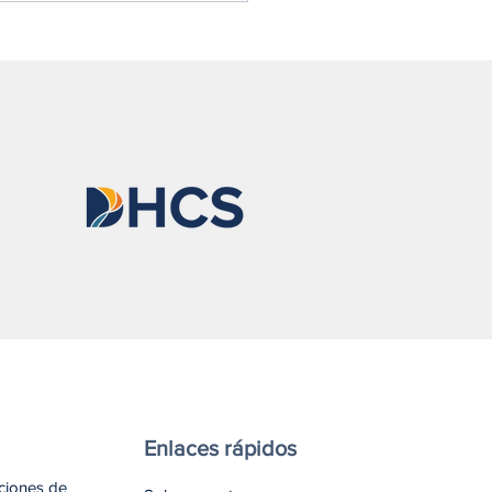
ssa explica por qué todos
rían llevar naloxona
Enlaces rápidos
aciones de