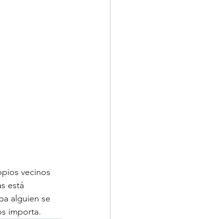
opios vecinos 
s está 
a alguien se 
s importa.