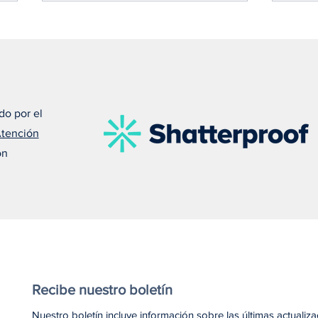
do por el
Atención
Susan nos recuerda que el
Meli
on
amor puede salvar una vida
debe
Recibe nuestro boletín
Nuestro boletín incluye información sobre las últimas actualiz