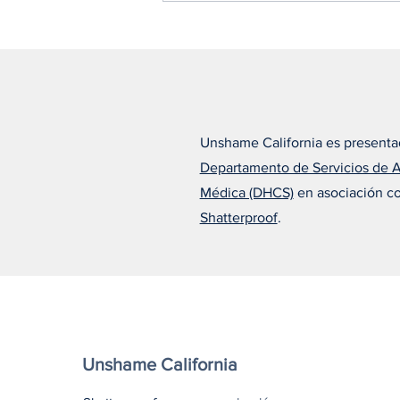
Unshame California es presenta
Departamento de Servicios de 
Alfonso cree que el
Médica (DHCS)
en asociación c
tratamiento adecuado lo
cambió todo
Shatterproof
.
Unshame California