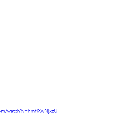
com/watch?v=hmfIXwNjxzU