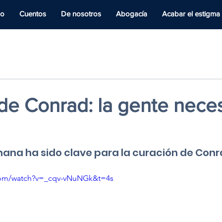
io
Cuentos
De nosotros
Abogacía
Acabar el estigma
de Conrad: la gente neces
ana ha sido clave para la curación de Conr
com/watch?v=_cqv-vNuNGk&t=4s