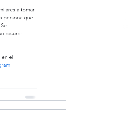
milares a tomar 
la persona que 
 Se 
 recurrir 
 en el 
ogram