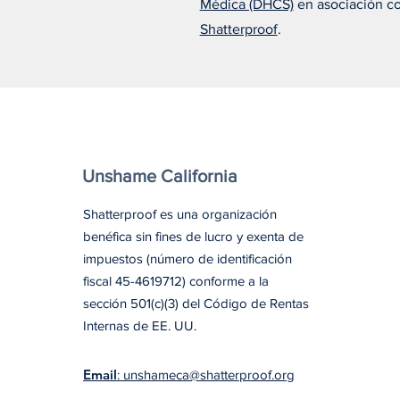
Médica (DHCS)
en asociación c
tratamiento adecuado lo
cambió todo
Shatterproof
.
Unshame California
Shatterproof es una organización
benéfica sin fines de lucro y exenta de
impuestos (número de identificación
fiscal 45-4619712) conforme a la
sección 501(c)(3) del Código de Rentas
Internas de EE. UU.
Email
: unshameca@shatterproof.org