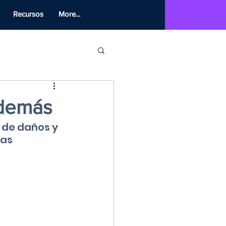
Recursos
More...
 demás
 de daños y 
as 