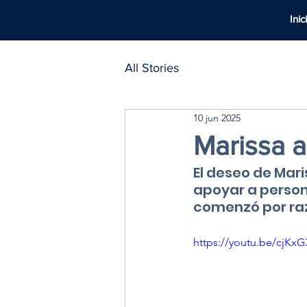
Inic
All Stories
10 jun 2025
Marissa a
El deseo de Mari
apoyar a person
comenzó por raz
https://youtu.be/cjKx