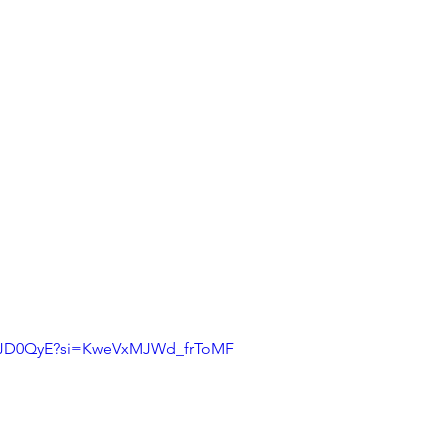
zZhJD0QyE?si=KweVxMJWd_frToMF