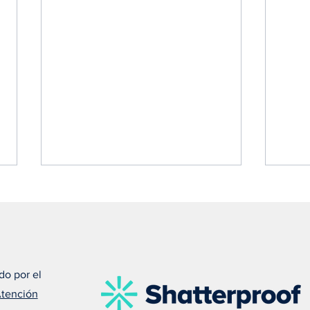
do por el
Atención
Susan nos recuerda que el
Meli