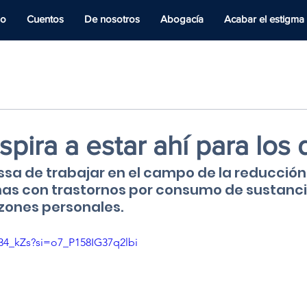
io
Cuentos
De nosotros
Abogacía
Acabar el estigma
spira a estar ahí para los
ssa de trabajar en el campo de la reducción
as con trastornos por consumo de sustanci
ones personales. 
G34_kZs?si=o7_P158IG37q2lbi