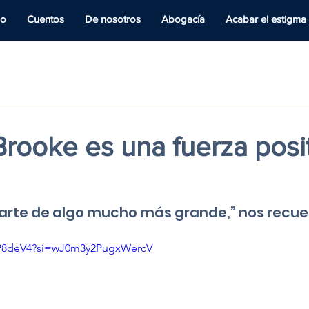
io
Cuentos
De nosotros
Abogacía
Acabar el estigma
Brooke es una fuerza posi
rte de algo mucho más grande,” nos recue
jyP8deV4?si=wJ0m3y2PugxWercV