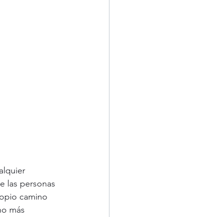
lquier 
e las personas 
ropio camino 
ho más 