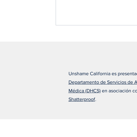
Unshame California es presenta
Departamento de Servicios de 
Alfonso cree que el
Médica (DHCS)
en asociación c
tratamiento adecuado lo
cambió todo
Shatterproof
.