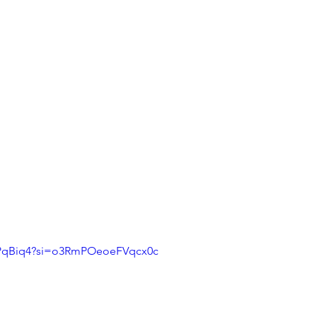
nrPqBiq4?si=o3RmPOeoeFVqcx0c