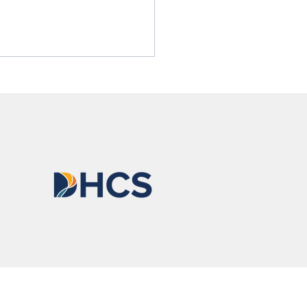
ssa explica por qué todos
rían llevar naloxona