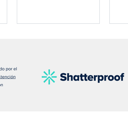
do por el
Atención
Susan nos recuerda que el
Meli
on
amor puede salvar una vida
debe