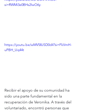
si=RWMi3e0BHs2IwO6y
https://youtu.be/wMV58JSD0d4?si=FkVmH-
uPBH_Uq44t
Recibir el apoyo de su comunidad ha 
sido una parte fundamental en la 
recuperación de Veronika. A través del 
voluntariado, encontró personas que 