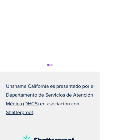
Unshame California es presentado por el
Departamento de Servicios de Atención
Médica (DHCS)
en asociación con
Shatterproof
.
Susan nos recuerda que el
Melissa explica 
amor puede salvar una
todos deberían ll
vida
naloxona