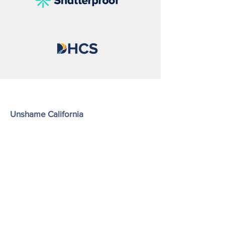
Unshame California
Shatterproof es una organización
benéfica sin fines de lucro y exenta de
impuestos (número de identificación
fiscal
45-4619712)
conforme a la
sección 501(c)(3) del Código de Rentas
Internas de EE. UU.
Email
: unshameca@shatterproof.org