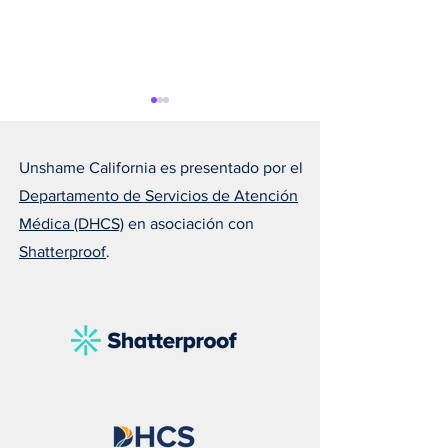
Unshame California es presentado por el
Departamento de Servicios de Atención
Médica (DHCS)
en asociación con
Shatterproof
.
Susan nos recuerda que el
Melissa explica 
amor puede salvar una
todos deberían ll
vida
naloxona