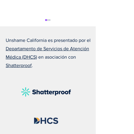
Unshame California es presentado por el
Departamento de Servicios de Atención
Médica (DHCS)
en asociación con
Shatterproof
.
Susan nos recuerda que el
Melissa explica 
amor puede salvar una
todos deberían ll
vida
naloxona