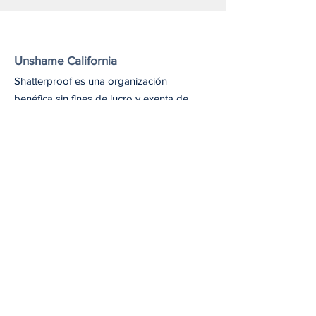
Unshame California
Shatterproof es una organización
benéfica sin fines de lucro y exenta de
impuestos (número de identificación
fiscal
45-4619712)
conforme a la
sección 501(c)(3) del Código de Rentas
Internas de EE. UU.
Email
: unshameca@shatterproof.org
Recibe nuestro boletín