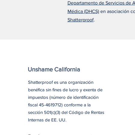
Departamento de Servicios de 
Alfonso cree que el
Médica (DHCS)
en asociación c
tratamiento adecuado lo
cambió todo
Shatterproof
.
Unshame California
Shatterproof es una organización
benéfica sin fines de lucro y exenta de
impuestos (número de identificación
fiscal 45-4619712) conforme a la
sección 501(c)(3) del Código de Rentas
Internas de EE. UU.