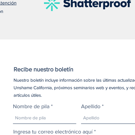
Atención
Susan nos recuerda que el
Meli
on
amor puede salvar una vida
debe
Recibe nuestro boletín
Nuestro boletín incluye información sobre las últimas actualiz
Unshame California, próximos seminarios web y eventos, y re
artículos útiles.
Nombre de pila
Apellido
Ingresa tu correo electrónico aquí