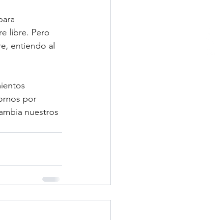
para 
e libre. Pero 
e, entiendo al 
ientos 
ornos por 
ambia nuestros 