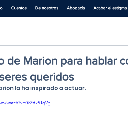
io
Cuentos
De nosotros
Abogacía
Acabar el estigma
o de Marion para hablar c
 seres queridos
rion la ha inspirado a actuar.
com/watch?v=0kZtfk5JqVg