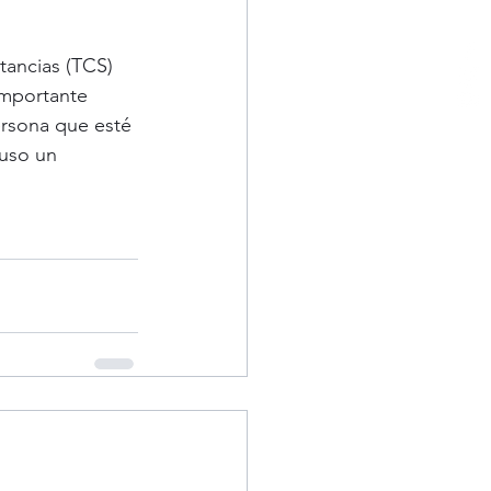
ancias (TCS) 
importante 
ersona que esté 
uso un 