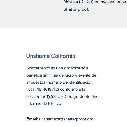
Médica (DHCS)
en asociación c
tratamiento adecuado lo
cambió todo
Shatterproof
.
Unshame California
Shatterproof es una organización
benéfica sin fines de lucro y exenta de
impuestos (número de identificación
fiscal 45-4619712) conforme a la
sección 501(c)(3) del Código de Rentas
Internas de EE. UU.
Email
: unshameca@shatterproof.org