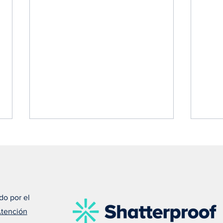
do por el
Atención
Susan nos recuerda que el
Meli