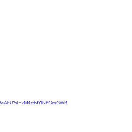
wtl8eAEU?si=xM4stbfYlNPOmGWR