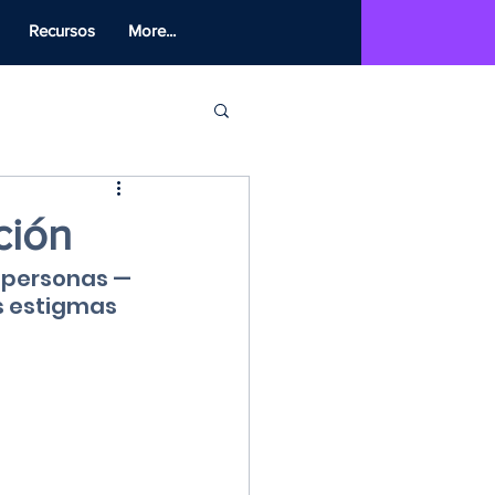
Recursos
More...
ción
s personas —
s estigmas 