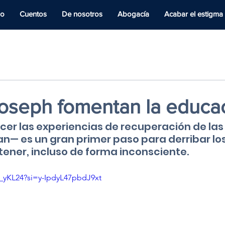
io
Cuentos
De nosotros
Abogacía
Acabar el estigma
Joseph fomentan la educa
er las experiencias de recuperación de la
an— es un gran primer paso para derribar lo
ener, incluso de forma inconsciente.
k_yKL24?si=y-IpdyL47pbdJ9xt