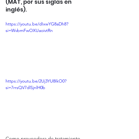
(MAT, por sus siglas en 
inglés).
https://youtu.be/dIxwYG8aDh8?
si=WvbmFwOXUaoivtRn
https://youtu.be/2Uj3YU8IkO0?
si=7rrsQV7dlSjnlH0b
Como proveedora de tratamiento, 