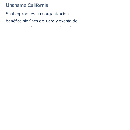
Unshame California
Shatterproof es una organización
benéfica sin fines de lucro y exenta de
impuestos (número de identificación
fiscal
45-4619712)
conforme a la
sección 501(c)(3) del Código de Rentas
Internas de EE. UU.
Email
: unshameca@shatterproof.org
Recibe nuestro boletín
Nuestro boletín incluye información sobre
las últimas actualizaciones de Unshame