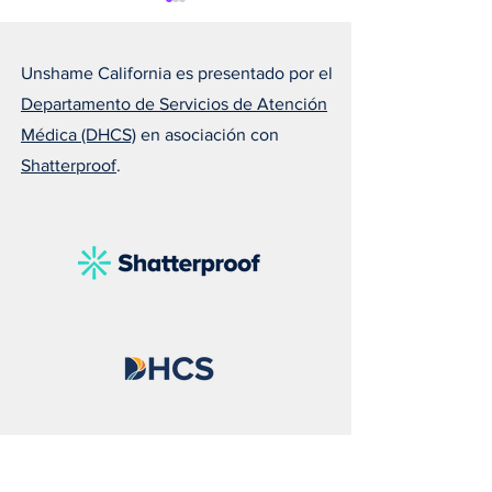
Unshame California es presentado por el
Departamento de Servicios de Atención
Médica (DHCS)
en asociación con
Shatterproof
.
Susan nos recuerda que el
Melissa explica 
amor puede salvar una
todos deberían ll
vida
naloxona