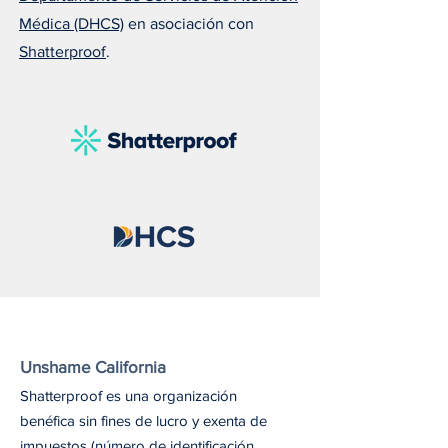
Médica (DHCS)
en asociación con
Shatterproof
.
Susan nos recuerda que el
Melissa explica 
amor puede salvar una
todos deberían ll
vida
naloxona
Unshame California
Shatterproof es una organización
benéfica sin fines de lucro y exenta de
impuestos (número de identificación