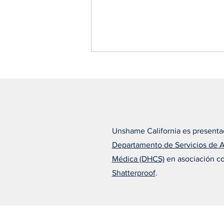
Unshame California es presenta
Departamento de Servicios de 
Alfonso cree que el
Médica (DHCS)
en asociación c
tratamiento adecuado lo
cambió todo
Shatterproof
.