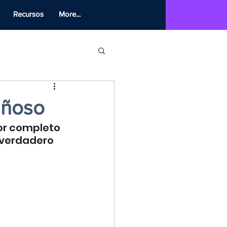
Recursos
More...
riñoso
or completo 
 verdadero 