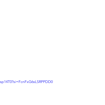
LHsp14T0?si=FcnFxG6sLSRPPDD0