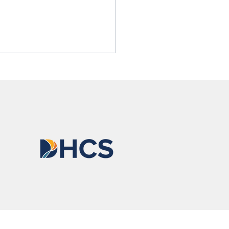
ssa explica por qué todos
rían llevar naloxona