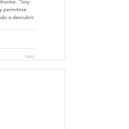
Brooke. "Soy 
 permitirse 
ado a descubrir 