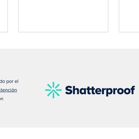
do por el
Atención
Susan nos recuerda que el
Meli
on
amor puede salvar una vida
debe