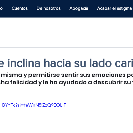
io
Cuentos
De nosotros
Abogacía
Acabar el estigma
 inclina hacia su lado ca
í misma y permitirse sentir sus emociones p
ha felicidad y le ha ayudado a descubrir su
fQ_BYYFc?si=feWnN5IZzQ9EOLiF