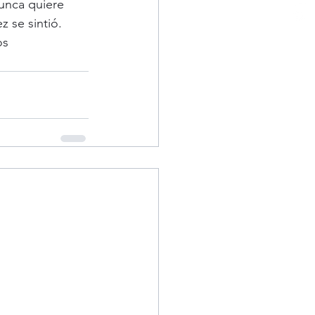
unca quiere 
 se sintió. 
os 