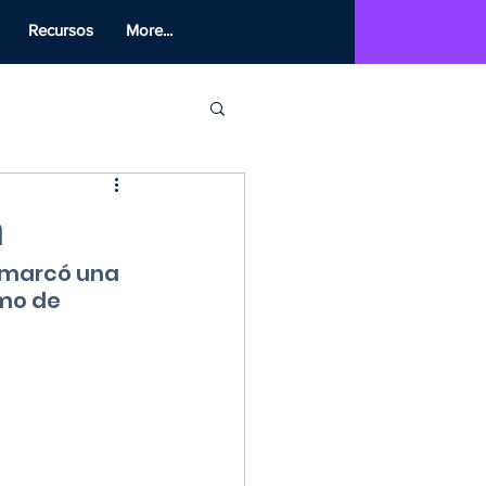
Recursos
More...
a
 marcó una 
mo de 