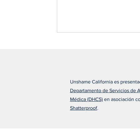
Unshame California es presenta
Departamento de Servicios de 
Alfonso cree que el
Médica (DHCS)
en asociación c
tratamiento adecuado lo
cambió todo
Shatterproof
.