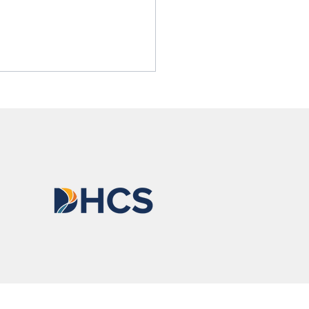
ssa explica por qué todos
rían llevar naloxona