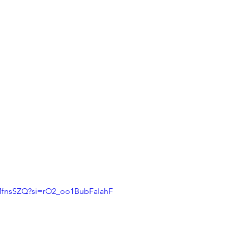
6MfnsSZQ?si=rO2_oo1BubFaIahF