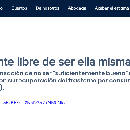
io
Cuentos
De nosotros
Abogacía
Acabar el estigma
ente libre de ser ella mism
sensación de no ser “suficientemente buena”
 en su recuperación del trastorno por consu
).
A3JwExBE?si=2NhIV3zrZkNM0Nlo