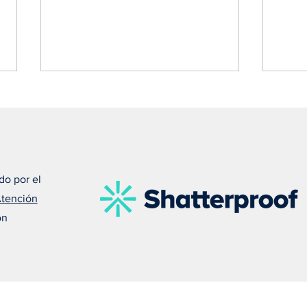
do por el
Atención
Susan nos recuerda que el
Meli
on
amor puede salvar una vida
debe