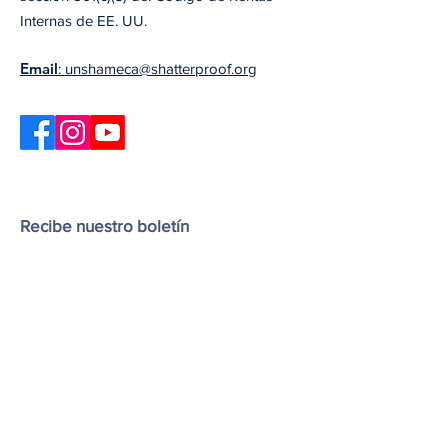
Internas de EE. UU.
Email
: unshameca@shatterproof.org
Recibe nuestro boletín
Nuestro boletín incluye información sobre
las últimas actualizaciones de Unshame
California, próximos seminarios web y
eventos, y recursos y artículos útiles.
Ingresa tu correo electrónico
aquí