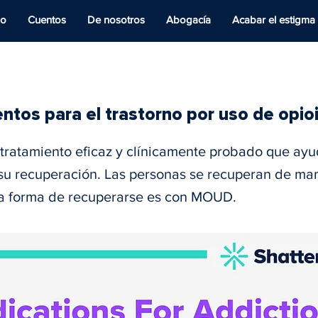
io
Cuentos
De nosotros
Abogacía
Acabar el estigma
tos para el trastorno por uso de opio
ratamiento eficaz y clínicamente probado que ayu
su recuperación. Las personas se recuperan de ma
na forma de recuperarse es con MOUD.