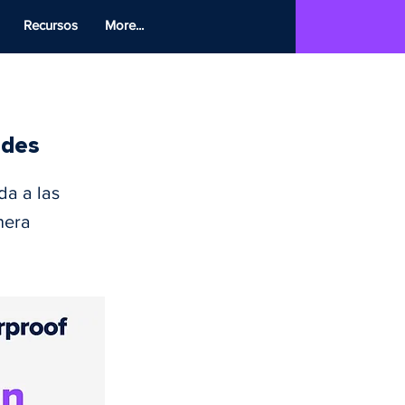
Recursos
More...
ides
da a las
nera