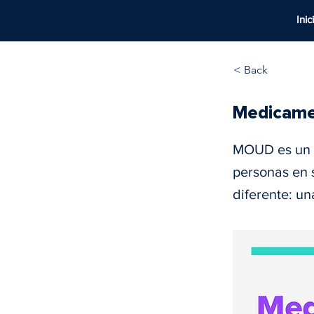
Inic
< Back
Medicamen
MOUD es un t
personas en 
diferente: u