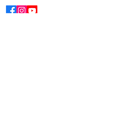
Recibe nuestro boletín
Nuestro boletín incluye información sobre
las últimas actualizaciones de Unshame
California, próximos seminarios web y
eventos, y recursos y artículos útiles.
Ingresa tu correo electrónico
aquí
¡Regístrate!