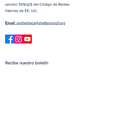
sección 501(c)(3) del Código de Rentas
Internas de EE. UU.
Email
: unshameca@shatterproof.org
Recibe nuestro boletín
Nuestro boletín incluye información sobre
las últimas actualizaciones de Unshame
California, próximos seminarios web y
eventos, y recursos y artículos útiles.
Ingresa tu correo electrónico
aquí